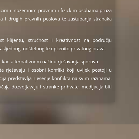
aćim i inozemnim pravnim i fizičkim osobama pruža
a i drugih pravnih poslova te zastupanja stranaka
t klijentu, stručnost i kreativnost na području
nasljednog, odštetnog te općenito privatnog prava.
i kao alternativnom načinu rješavanja sporova.
a rješavaju i osobni konflikt koji uvijek postoji u
ja predstavlja rješenje konflikta na svim razinama.
ja dozvoljavaju i stranke prihvate, medijacija biti