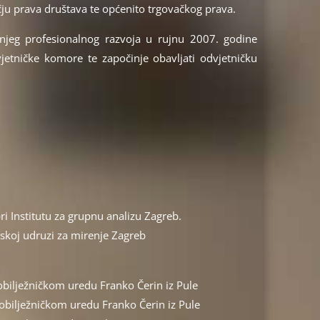
u prava društava te općenito trgovačkog prava.
ljnjeg profesionalnog razvoja u rujnu 2007. godine
jetničke komore te započinje obavljati odvjetničku
ri Institutu za grupnu analizu Zagreb.
skoj udruzi za mirenje Zagreb
bilježničkom uredu Franko Čerin iz Pule
obilježničkom uredu Franko Čerin iz Pule