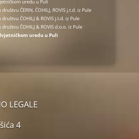
etničkom uredu u Puli
ruštvu ČERIN, ČOHILJ, ROVIS j.t.d. iz Pule
ruštvu ČOHILJ & ROVIS j.t.d. iz Pule
društvu ČOHILJ & ROVIS d.o.o. iz Pule
vjetničkom uredu u Puli
IO LEGALE
šića 4