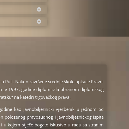
u Puli. Nakon završene srednje škole upisuje Pravni
kojem je 1997. godine diplomirala obranom diplomskog
atsku” na katedri trgovačkog prava.
 godine kao javnobilježnički vježbenik u jednom od
on položenog pravosudnog i javnobilježničkog ispita
ik i u kojem stječe bogato iskustvo u radu sa stranim