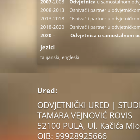
2007
-2008
Odvjetnica
u samostalnom odvj
2008-2013 Osnivač i partner u odvjetničkom d
2013-2018 Osnivač i partner u odvjetničkom d
2018-2020 Osnivač i partner u odvjetničkom 
2020 –
Odvjetnica u samostalnom od
Jezici
talijanski, engleski
Ured:
ODVJETNIČKI URED | STUD
TAMARA VEJNOVIĆ ROVIS
52100 PULA, Ul. Kačića Mio
OIB: 99928925666