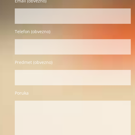
Email (obvezno)
Telefon (obvezno)
Predmet (obvezno)
Poruka