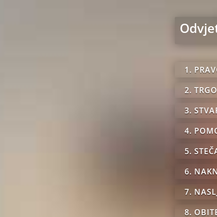
Odvje
1. PRA
2. TRG
3. STV
4. POM
5. STE
6. NAK
7. NAS
8. OBI