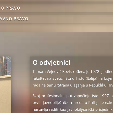
NO PRAVO
RAVNO PRAVO
O odvjetnici
Tamara Vejnović Rovis rođena je 1972. godine 
fakultet na Sveučilištu u Trstu (Italija) na 
rada na temu “Strana ulaganja u Republiku Hrv
Svoj profesionalni put započinje iste 1997.
prvih javnobilježničkih ureda u Puli gdje nak
nastavlja raditi kao javnobilježnički prisjedn