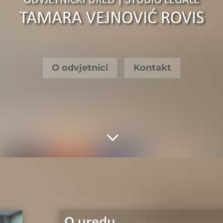
O odvjetnici
Kontakt
3
O uredu