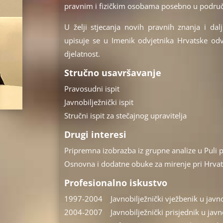
pravnim i fizičkim osobama posebno u područj
U želji stjecanja novih pravnih znanja i da
upisuje se u Imenik odvjetnika Hrvatske odv
djelatnost.
Stručno usavršavanje
Pravosudni ispit
Javnobilježnički ispit
Stručni ispit za stečajnog upravitelja
Drugi interesi
Pripremna izobrazba iz grupne analize u Puli p
Osnovna i dodatne obuke za mirenje pri Hrvat
Profesionalno iskustvo
1997-2004 Javnobilježnički vježbenik u javno
2004-2007 Javnobilježnički prisjednik u javn