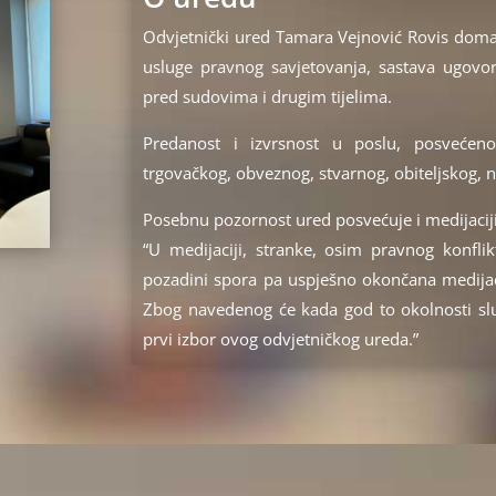
Odvjetnički ured Tamara Vejnović Rovis dom
usluge pravnog savjetovanja, sastava ugovor
pred sudovima i drugim tijelima.
Predanost i izvrsnost u poslu, posvećenos
trgovačkog, obveznog, stvarnog, obiteljskog, 
Posebnu pozornost ured posvećuje i medijacij
“U medijaciji, stranke, osim pravnog konflikt
pozadini spora pa uspješno okončana medijaci
Zbog navedenog će kada god to okolnosti sluča
prvi izbor ovog odvjetničkog ureda.”