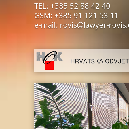
TEL: +385 52 88 42 40
GSM: +385 91 121 53 11
e-mail: rovis@lawyer-rovis